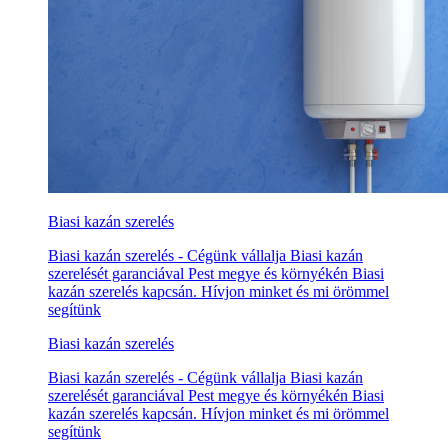
Biasi kazán szerelés
Biasi kazán szerelés - Cégünk vállalja Biasi kazán
szerelését garanciával Pest megye és környékén Biasi
kazán szerelés kapcsán. Hívjon minket és mi örömmel
segítünk
Biasi kazán szerelés
Biasi kazán szerelés - Cégünk vállalja Biasi kazán
szerelését garanciával Pest megye és környékén Biasi
kazán szerelés kapcsán. Hívjon minket és mi örömmel
segítünk