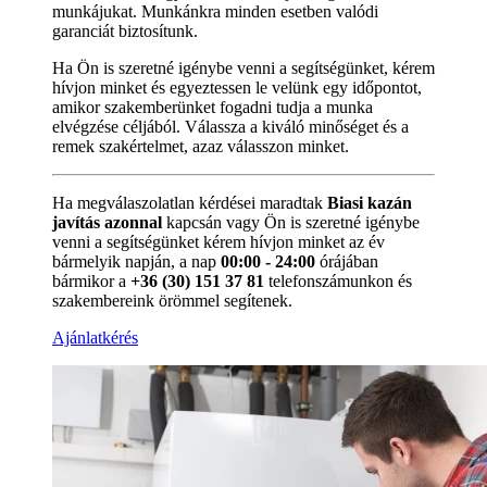
munkájukat. Munkánkra minden esetben valódi
garanciát biztosítunk.
Ha Ön is szeretné igénybe venni a segítségünket, kérem
hívjon minket és egyeztessen le velünk egy időpontot,
amikor szakemberünket fogadni tudja a munka
elvégzése céljából. Válassza a kiváló minőséget és a
remek szakértelmet, azaz válasszon minket.
Ha megválaszolatlan kérdései maradtak
Biasi kazán
javítás azonnal
kapcsán vagy Ön is szeretné igénybe
venni a segítségünket kérem hívjon minket az év
bármelyik napján, a nap
00:00 - 24:00
órájában
bármikor a
+36 (30) 151 37 81
telefonszámunkon és
szakembereink örömmel segítenek.
Ajánlatkérés