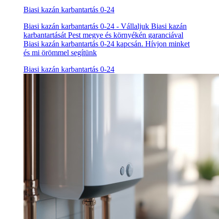
Biasi kazán karbantartás 0-24
Biasi kazán karbantartás 0-24 - Vállaljuk Biasi kazán
karbantartását Pest megye és környékén garanciával
Biasi kazán karbantartás 0-24 kapcsán. Hívjon minket
és mi örömmel segítünk
Biasi kazán karbantartás 0-24