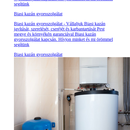
segítünk
Biasi kazán gyorsszolgálat
Biasi kazán gyorsszolgálat - Vállaljuk Biasi kazán
javítását, szerelését, cseréjét és karbantartását Pest
megye és környékén garanciával Biasi kazán
gyorsszolgálat kapcsán. Hívjon minket és mi örömmel
segítünk
Biasi kazán gyorsszolgálat