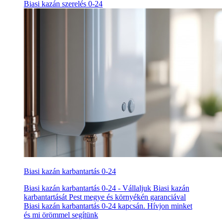
Biasi kazán szerelés 0-24
Biasi kazán karbantartás 0-24
Biasi kazán karbantartás 0-24 - Vállaljuk Biasi kazán
karbantartását Pest megye és környékén garanciával
Biasi kazán karbantartás 0-24 kapcsán. Hívjon minket
és mi örömmel segítünk