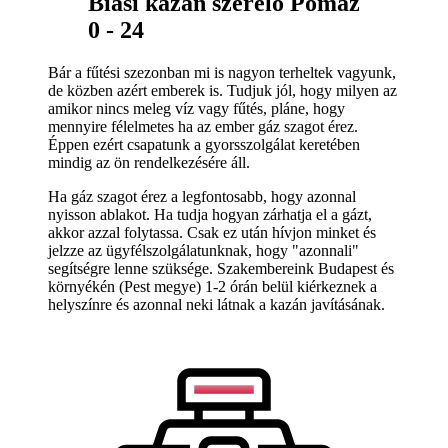
Biasi kazán szerelő Pomáz
0 - 24
Bár a fűtési szezonban mi is nagyon terheltek vagyunk,
de közben azért emberek is. Tudjuk jól, hogy milyen az
amikor nincs meleg víz vagy fűtés, pláne, hogy
mennyire félelmetes ha az ember gáz szagot érez.
Éppen ezért csapatunk a gyorsszolgálat keretében
mindig az ön rendelkezésére áll.
Ha gáz szagot érez a legfontosabb, hogy azonnal
nyisson ablakot. Ha tudja hogyan zárhatja el a gázt,
akkor azzal folytassa. Csak ez után hívjon minket és
jelzze az ügyfélszolgálatunknak, hogy "azonnali"
segítségre lenne szüksége. Szakembereink Budapest és
környékén (Pest megye) 1-2 órán belül kiérkeznek a
helyszínre és azonnal neki látnak a kazán javításának.