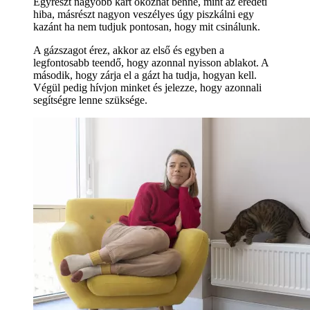
Egyrészt nagyobb kárt okozhat benne, mint az eredeti
hiba, másrészt nagyon veszélyes úgy piszkálni egy
kazánt ha nem tudjuk pontosan, hogy mit csinálunk.
A gázszagot érez, akkor az első és egyben a
legfontosabb teendő, hogy azonnal nyisson ablakot. A
második, hogy zárja el a gázt ha tudja, hogyan kell.
Végül pedig hívjon minket és jelezze, hogy azonnali
segítségre lenne szüksége.