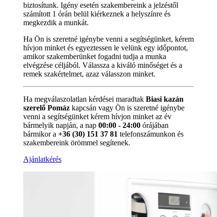
biztosítunk. Igény esetén szakembereink a jelzéstől
számított 1 órán belül kiérkeznek a helyszínre és
megkezdik a munkát.
Ha Ön is szeretné igénybe venni a segítségünket, kérem
hívjon minket és egyeztessen le velünk egy időpontot,
amikor szakemberünket fogadni tudja a munka
elvégzése céljából. Válassza a kiváló minőséget és a
remek szakértelmet, azaz válasszon minket.
Ha megválaszolatlan kérdései maradtak
Biasi kazán
szerelő Pomáz
kapcsán vagy Ön is szeretné igénybe
venni a segítségünket kérem hívjon minket az év
bármelyik napján, a nap
00:00 - 24:00
órájában
bármikor a
+36 (30) 151 37 81
telefonszámunkon és
szakembereink örömmel segítenek.
Ajánlatkérés