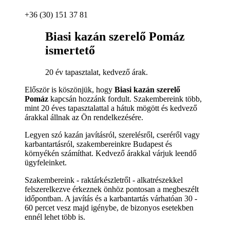
+36 (30) 151 37 81
Biasi kazán szerelő Pomáz
ismertető
20 év tapasztalat, kedvező árak.
Először is köszönjük, hogy
Biasi kazán szerelő
Pomáz
kapcsán hozzánk fordult. Szakembereink több,
mint 20 éves tapasztalattal a hátuk mögött és kedvező
árakkal állnak az Ön rendelkezésére.
Legyen szó kazán javításról, szerelésről, cseréről vagy
karbantartásról, szakembereinkre Budapest és
környékén számíthat. Kedvező árakkal várjuk leendő
ügyfeleinket.
Szakembereink - raktárkészletről - alkatrészekkel
felszerelkezve érkeznek önhöz pontosan a megbeszélt
időpontban. A javítás és a karbantartás várhatóan 30 -
60 percet vesz majd igénybe, de bizonyos esetekben
ennél lehet több is.