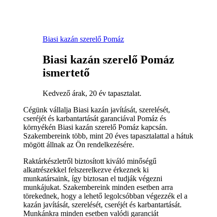
Biasi kazán szerelő Pomáz
Biasi kazán szerelő Pomáz
ismertető
Kedvező árak, 20 év tapasztalat.
Cégünk vállalja Biasi kazán javítását, szerelését,
cseréjét és karbantartását garanciával Pomáz és
környékén Biasi kazán szerelő Pomáz kapcsán.
Szakembereink több, mint 20 éves tapasztalattal a hátuk
mögött állnak az Ön rendelkezésére.
Raktárkészletről biztosított kiváló minőségű
alkatrészekkel felszerelkezve érkeznek ki
munkatársaink, így biztosan el tudják végezni
munkájukat. Szakembereink minden esetben arra
törekednek, hogy a lehető legolcsóbban végezzék el a
kazán javítását, szerelését, cseréjét és karbantartását.
Munkánkra minden esetben valódi garanciát