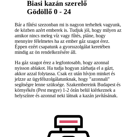
Biasi kazán szerelő
Gödöllő 0 - 24
Bár a fűtési szezonban mi is nagyon terheltek vagyunk,
de közben azért emberek is. Tudjuk jól, hogy milyen az
amikor nincs meleg víz vagy fűtés, pláne, hogy
mennyire félelmetes ha az ember gáz szagot érez.
Éppen ezért csapatunk a gyorsszolgálat keretében
mindig az ön rendelkezésére áll.
Ha gáz szagot érez a legfontosabb, hogy azonnal
nyisson ablakot. Ha tudja hogyan zárhatja el a gázt,
akkor azzal folytassa. Csak ez után hívjon minket és
jelzze az ügyfélszolgálatunknak, hogy "azonnali"
segítségre lenne szüksége. Szakembereink Budapest és
környékén (Pest megye) 1-2 órán belül kiérkeznek a
helyszínre és azonnal neki látnak a kazán javításának.