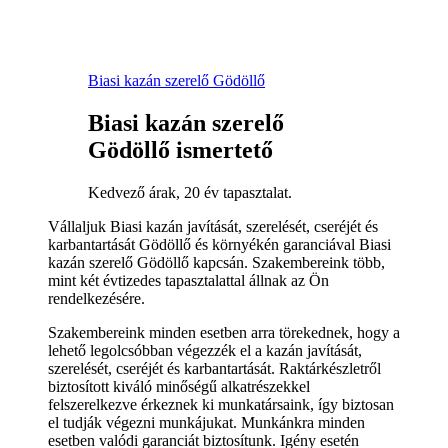
Biasi kazán szerelő Gödöllő
Biasi kazán szerelő
Gödöllő ismertető
Kedvező árak, 20 év tapasztalat.
Vállaljuk Biasi kazán javítását, szerelését, cseréjét és
karbantartását Gödöllő és környékén garanciával Biasi
kazán szerelő Gödöllő kapcsán. Szakembereink több,
mint két évtizedes tapasztalattal állnak az Ön
rendelkezésére.
Szakembereink minden esetben arra törekednek, hogy a
lehető legolcsóbban végezzék el a kazán javítását,
szerelését, cseréjét és karbantartását. Raktárkészletről
biztosított kiváló minőségű alkatrészekkel
felszerelkezve érkeznek ki munkatársaink, így biztosan
el tudják végezni munkájukat. Munkánkra minden
esetben valódi garanciát biztosítunk. Igény esetén