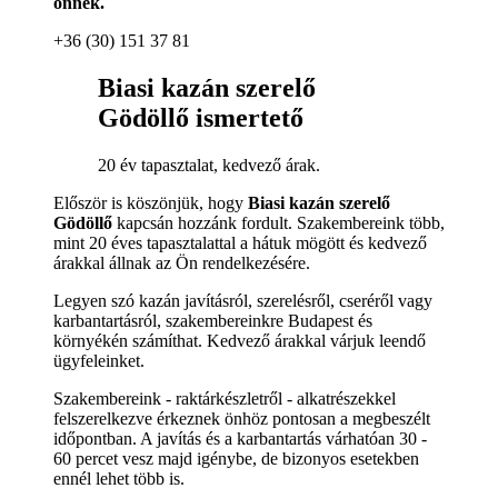
önnek.
+36 (30) 151 37 81
Biasi kazán szerelő
Gödöllő ismertető
20 év tapasztalat, kedvező árak.
Először is köszönjük, hogy
Biasi kazán szerelő
Gödöllő
kapcsán hozzánk fordult. Szakembereink több,
mint 20 éves tapasztalattal a hátuk mögött és kedvező
árakkal állnak az Ön rendelkezésére.
Legyen szó kazán javításról, szerelésről, cseréről vagy
karbantartásról, szakembereinkre Budapest és
környékén számíthat. Kedvező árakkal várjuk leendő
ügyfeleinket.
Szakembereink - raktárkészletről - alkatrészekkel
felszerelkezve érkeznek önhöz pontosan a megbeszélt
időpontban. A javítás és a karbantartás várhatóan 30 -
60 percet vesz majd igénybe, de bizonyos esetekben
ennél lehet több is.