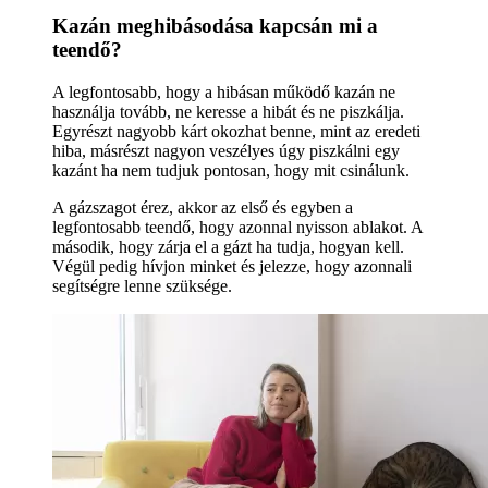
Kazán meghibásodása kapcsán mi a
teendő?
A legfontosabb, hogy a hibásan működő kazán ne
használja tovább, ne keresse a hibát és ne piszkálja.
Egyrészt nagyobb kárt okozhat benne, mint az eredeti
hiba, másrészt nagyon veszélyes úgy piszkálni egy
kazánt ha nem tudjuk pontosan, hogy mit csinálunk.
A gázszagot érez, akkor az első és egyben a
legfontosabb teendő, hogy azonnal nyisson ablakot. A
második, hogy zárja el a gázt ha tudja, hogyan kell.
Végül pedig hívjon minket és jelezze, hogy azonnali
segítségre lenne szüksége.