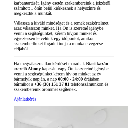
karbantartását. Igény esetén szakembereink a jelzéstől
számított 1 órán belül kiérkeznek a helyszínre és
megkezdik a munkát.
Válassza a kiváló minőséget és a remek szakértelmet,
azaz válasszon minket. Ha Ön is szeretné igénybe
venni a segítségünket, kérem hívjon minket és
egyeztessen le velünk egy időpontot, amikor
szakemberünket fogadni tudja a munka elvégzése
céljából.
Ha megválaszolatlan kérdései maradtak
Biasi kazán
szerelő Abony
kapcsán vagy Ön is szeretné igénybe
venni a segítségünket kérem hívjon minket az év
bármelyik napján, a nap
00:00 - 24:00
órájában
bármikor a
+36 (30) 151 37 81
telefonszámunkon és
szakembereink örömmel segítenek.
Ajánlatkérés