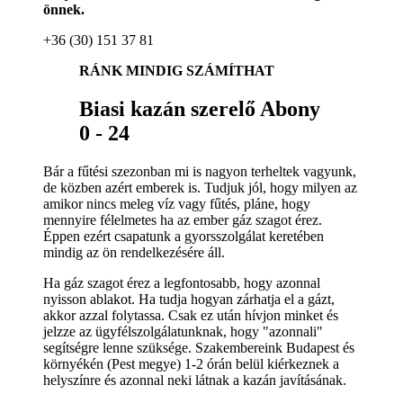
önnek.
+36 (30) 151 37 81
RÁNK MINDIG SZÁMÍTHAT
Biasi kazán szerelő Abony
0 - 24
Bár a fűtési szezonban mi is nagyon terheltek vagyunk,
de közben azért emberek is. Tudjuk jól, hogy milyen az
amikor nincs meleg víz vagy fűtés, pláne, hogy
mennyire félelmetes ha az ember gáz szagot érez.
Éppen ezért csapatunk a gyorsszolgálat keretében
mindig az ön rendelkezésére áll.
Ha gáz szagot érez a legfontosabb, hogy azonnal
nyisson ablakot. Ha tudja hogyan zárhatja el a gázt,
akkor azzal folytassa. Csak ez után hívjon minket és
jelzze az ügyfélszolgálatunknak, hogy "azonnali"
segítségre lenne szüksége. Szakembereink Budapest és
környékén (Pest megye) 1-2 órán belül kiérkeznek a
helyszínre és azonnal neki látnak a kazán javításának.