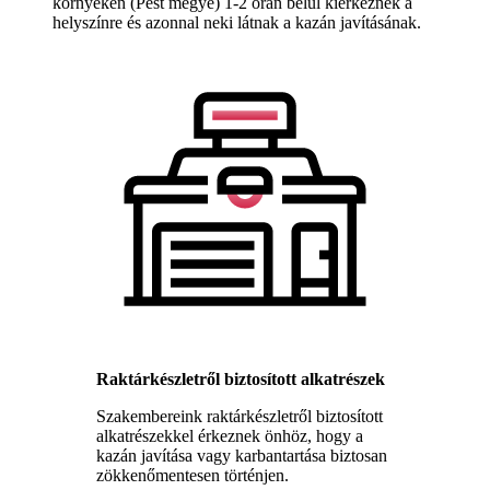
környékén (Pest megye) 1-2 órán belül kiérkeznek a
helyszínre és azonnal neki látnak a kazán javításának.
Raktárkészletről biztosított alkatrészek
Szakembereink raktárkészletről biztosított
alkatrészekkel érkeznek önhöz, hogy a
kazán javítása vagy karbantartása biztosan
zökkenőmentesen történjen.