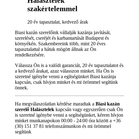
Halásztelek
szakértelemmel
20 év tapasztalat, kedvező árak
Biasi kazán szerelőink vállalják kazánja javítását,
szerelését, cseréjét és karbantartását Budapest és
környékén. Szakembereink több, mint 20 éves
tapasztalattal a hátuk mögött állnak az Ön
rendelkezésére.
Válassza Ön is a valódi garanciát, 20 év tapasztalatot és
a kedvező árakat, azaz válasszon minket. Ha Ön is
szeretné igénybe venni a egítségünket Biasi kazánja
kapcsán, csak hívjon minket és mi örömmel segítünk
önnek.
Ha megválaszolatlan kérdése maradtak a
Biasi kazán
szerelő Halásztelek
kapcsán vagy egyszerűen csak Ön
is szeretné igénybe venni a segítségünket, kérem hívjon
minket munkanapokon 00:00 - 24:00 óra között a +36
(30) 151 37 81 telefonszámunkon és mi örömmel
segítünk