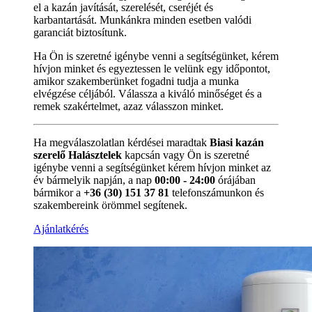
el a kazán javítását, szerelését, cseréjét és
karbantartását. Munkánkra minden esetben valódi
garanciát biztosítunk.
Ha Ön is szeretné igénybe venni a segítségünket, kérem
hívjon minket és egyeztessen le velünk egy időpontot,
amikor szakemberünket fogadni tudja a munka
elvégzése céljából. Válassza a kiváló minőséget és a
remek szakértelmet, azaz válasszon minket.
Ha megválaszolatlan kérdései maradtak
Biasi kazán
szerelő Halásztelek
kapcsán vagy Ön is szeretné
igénybe venni a segítségünket kérem hívjon minket az
év bármelyik napján, a nap
00:00 - 24:00
órájában
bármikor a
+36 (30) 151 37 81
telefonszámunkon és
szakembereink örömmel segítenek.
Ajánlatkérés