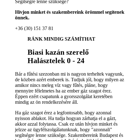
Segítségre lenne szüksége?
Hívjon minket és szakembereink örömmel segítenek
önnek.
+36 (30) 151 37 81
RÁNK MINDIG SZÁMÍTHAT
Biasi kazán szerelő
Halásztelek 0 - 24
Bár a fűtési szezonban mi is nagyon terheltek vagyunk,
de közben azért emberek is. Tudjuk jól, hogy milyen az
amikor nincs meleg víz vagy fűtés, pláne, hogy
mennyire félelmetes ha az ember gáz szagot érez.
Éppen ezért csapatunk a gyorsszolgálat keretében
mindig az ön rendelkezésére áll.
Ha gáz szagot érez a legfontosabb, hogy azonnal
nyisson ablakot. Ha tudja hogyan zárhatja el a gázt,
akkor azzal folytassa. Csak ez után hívjon minket és
jelzze az ügyfélszolgálatunknak, hogy "azonnali"
segítségre lenne szüksége. Szakembereink Budapest és