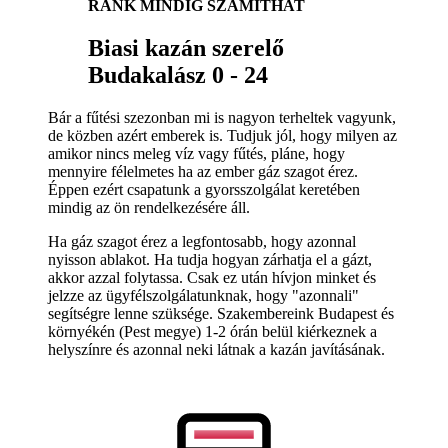
RÁNK MINDIG SZÁMÍTHAT
Biasi kazán szerelő
Budakalász 0 - 24
Bár a fűtési szezonban mi is nagyon terheltek vagyunk,
de közben azért emberek is. Tudjuk jól, hogy milyen az
amikor nincs meleg víz vagy fűtés, pláne, hogy
mennyire félelmetes ha az ember gáz szagot érez.
Éppen ezért csapatunk a gyorsszolgálat keretében
mindig az ön rendelkezésére áll.
Ha gáz szagot érez a legfontosabb, hogy azonnal
nyisson ablakot. Ha tudja hogyan zárhatja el a gázt,
akkor azzal folytassa. Csak ez után hívjon minket és
jelzze az ügyfélszolgálatunknak, hogy "azonnali"
segítségre lenne szüksége. Szakembereink Budapest és
környékén (Pest megye) 1-2 órán belül kiérkeznek a
helyszínre és azonnal neki látnak a kazán javításának.