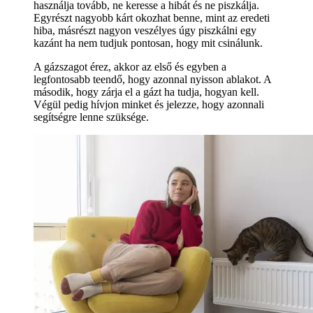
használja tovább, ne keresse a hibát és ne piszkálja.
Egyrészt nagyobb kárt okozhat benne, mint az eredeti
hiba, másrészt nagyon veszélyes úgy piszkálni egy
kazánt ha nem tudjuk pontosan, hogy mit csinálunk.
A gázszagot érez, akkor az első és egyben a
legfontosabb teendő, hogy azonnal nyisson ablakot. A
második, hogy zárja el a gázt ha tudja, hogyan kell.
Végül pedig hívjon minket és jelezze, hogy azonnali
segítségre lenne szüksége.