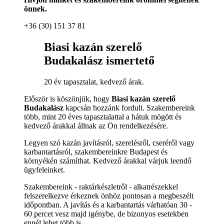
önnek.
+36 (30) 151 37 81
Biasi kazán szerelő
Budakalász ismertető
20 év tapasztalat, kedvező árak.
Először is köszönjük, hogy
Biasi kazán szerelő
Budakalász
kapcsán hozzánk fordult. Szakembereink
több, mint 20 éves tapasztalattal a hátuk mögött és
kedvező árakkal állnak az Ön rendelkezésére.
Legyen szó kazán javításról, szerelésről, cseréről vagy
karbantartásról, szakembereinkre Budapest és
környékén számíthat. Kedvező árakkal várjuk leendő
ügyfeleinket.
Szakembereink - raktárkészletről - alkatrészekkel
felszerelkezve érkeznek önhöz pontosan a megbeszélt
időpontban. A javítás és a karbantartás várhatóan 30 -
60 percet vesz majd igénybe, de bizonyos esetekben
ennél lehet több is.