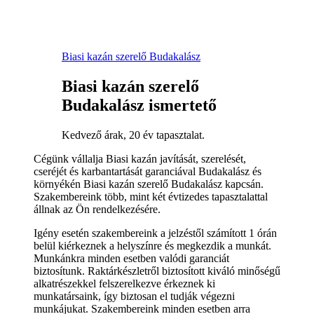
Biasi kazán szerelő Budakalász
Biasi kazán szerelő
Budakalász ismertető
Kedvező árak, 20 év tapasztalat.
Cégünk vállalja Biasi kazán javítását, szerelését,
cseréjét és karbantartását garanciával Budakalász és
környékén Biasi kazán szerelő Budakalász kapcsán.
Szakembereink több, mint két évtizedes tapasztalattal
állnak az Ön rendelkezésére.
Igény esetén szakembereink a jelzéstől számított 1 órán
belül kiérkeznek a helyszínre és megkezdik a munkát.
Munkánkra minden esetben valódi garanciát
biztosítunk. Raktárkészletről biztosított kiváló minőségű
alkatrészekkel felszerelkezve érkeznek ki
munkatársaink, így biztosan el tudják végezni
munkájukat. Szakembereink minden esetben arra