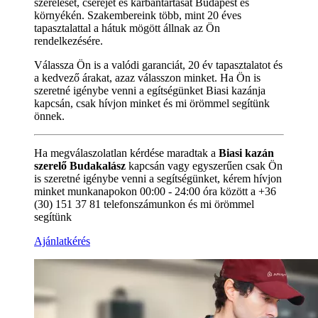
szerelését, cseréjét és karbantartását Budapest és
környékén. Szakembereink több, mint 20 éves
tapasztalattal a hátuk mögött állnak az Ön
rendelkezésére.
Válassza Ön is a valódi garanciát, 20 év tapasztalatot és
a kedvező árakat, azaz válasszon minket. Ha Ön is
szeretné igénybe venni a egítségünket Biasi kazánja
kapcsán, csak hívjon minket és mi örömmel segítünk
önnek.
Ha megválaszolatlan kérdése maradtak a
Biasi kazán
szerelő Budakalász
kapcsán vagy egyszerűen csak Ön
is szeretné igénybe venni a segítségünket, kérem hívjon
minket munkanapokon 00:00 - 24:00 óra között a +36
(30) 151 37 81 telefonszámunkon és mi örömmel
segítünk
Ajánlatkérés