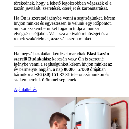
törekednek, hogy a lehető legolcsóbban végezzék el a
kazán javítását, szerelését, cseréjét és karbantartását.
Ha Ön is szeretné igénybe venni a segítségünket, kérem
hívjon minket és egyeztessen le velünk egy időpontot,
amikor szakemberünket fogadni tudja a munka
elvégzése céljából. Válassza a kiváló minőséget és a
remek szakértelmet, azaz válasszon minket.
Ha megválaszolatlan kérdései maradtak
Biasi kazán
szerelő Budakalász
kapcsán vagy Ön is szeretné
igénybe venni a segítségünket kérem hívjon minket az
év bármelyik napján, a nap
00:00 - 24:00
órájában
bármikor a
+36 (30) 151 37 81
telefonszámunkon és
szakembereink örömmel segítenek.
Ajánlatkérés