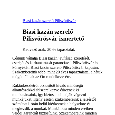
Biasi kazán szerelő Pilisvörösvár
Biasi kazán szerelő
Pilisvörösvár ismertető
Kedvező árak, 20 év tapasztalat.
Cégünk vállalja Biasi kazán javítását, szerelését,
cseréjét és karbantartását garanciával Pilisvörösvár és
környékén Biasi kazán szerelő Pilisvörösvár kapcsán.
Szakembereink több, mint 20 éves tapasztalattal a hátuk
mögött állnak az Ön rendelkezésére.
Raktárkészletről biztosított kiváló minőségű
alkatrészekkel felszerelkezve érkeznek ki
munkatársaink, így biztosan el tudják végezni
munkájukat. Igény esetén szakembereink a jelzéstől
számított 1 órán belül kiérkeznek a helyszínre és
megkezdik a munkát. Munkánkra minden esetben
valódi garanciát biztosítunk. Szakembereink minden