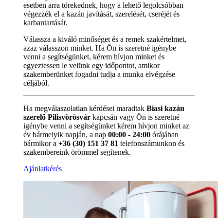
esetben arra törekednek, hogy a lehető legolcsóbban
végezzék el a kazán javítását, szerelését, cseréjét és
karbantartását.
Válassza a kiváló minőséget és a remek szakértelmet,
azaz válasszon minket. Ha Ön is szeretné igénybe
venni a segítségünket, kérem hívjon minket és
egyeztessen le velünk egy időpontot, amikor
szakemberünket fogadni tudja a munka elvégzése
céljából.
Ha megválaszolatlan kérdései maradtak
Biasi kazán
szerelő Pilisvörösvár
kapcsán vagy Ön is szeretné
igénybe venni a segítségünket kérem hívjon minket az
év bármelyik napján, a nap
00:00 - 24:00
órájában
bármikor a
+36 (30) 151 37 81
telefonszámunkon és
szakembereink örömmel segítenek.
Ajánlatkérés