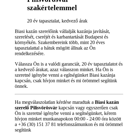
szakértelemmel
20 év tapasztalat, kedvező árak
Biasi kazán szerelőink vállalják kazánja javítását,
szerelését, cseréjét és karbantartását Budapest és
környékén. Szakembereink több, mint 20 éves
tapasztalattal a hátuk mögött állnak az Ön
rendelkezésére.
Válassza Ön is a valódi garanciát, 20 év tapasztalatot és
a kedvező árakat, azaz válasszon minket. Ha Ön is
szeretné igénybe venni a egítségünket Biasi kazánja
kapcsán, csak hívjon minket és mi örömmel segítünk
önnek.
Ha megválaszolatlan kérdése maradtak a
Biasi kazán
szerelő Pilisvörösvár
kapcsán vagy egyszerűen csak
Ön is szeretné igénybe venni a segítségünket, kérem
hívjon minket munkanapokon 00:00 - 24:00 óra között
a +36 (30) 151 37 81 telefonszámunkon és mi örömmel
segítünk