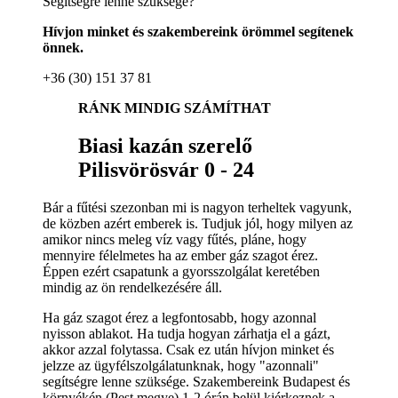
Segítségre lenne szüksége?
Hívjon minket és szakembereink örömmel segítenek
önnek.
+36 (30) 151 37 81
RÁNK MINDIG SZÁMÍTHAT
Biasi kazán szerelő
Pilisvörösvár 0 - 24
Bár a fűtési szezonban mi is nagyon terheltek vagyunk,
de közben azért emberek is. Tudjuk jól, hogy milyen az
amikor nincs meleg víz vagy fűtés, pláne, hogy
mennyire félelmetes ha az ember gáz szagot érez.
Éppen ezért csapatunk a gyorsszolgálat keretében
mindig az ön rendelkezésére áll.
Ha gáz szagot érez a legfontosabb, hogy azonnal
nyisson ablakot. Ha tudja hogyan zárhatja el a gázt,
akkor azzal folytassa. Csak ez után hívjon minket és
jelzze az ügyfélszolgálatunknak, hogy "azonnali"
segítségre lenne szüksége. Szakembereink Budapest és
környékén (Pest megye) 1-2 órán belül kiérkeznek a